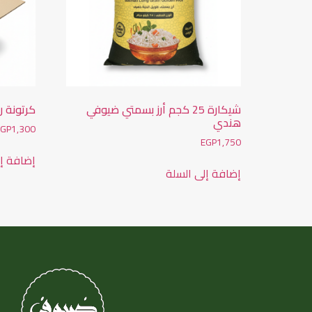
شيكارة 25 كجم أرز بسمتي ضيوفي
كرتونة 
هندي
EGP
1,300
EGP
1,750
إضافة إل
إضافة إلى السلة