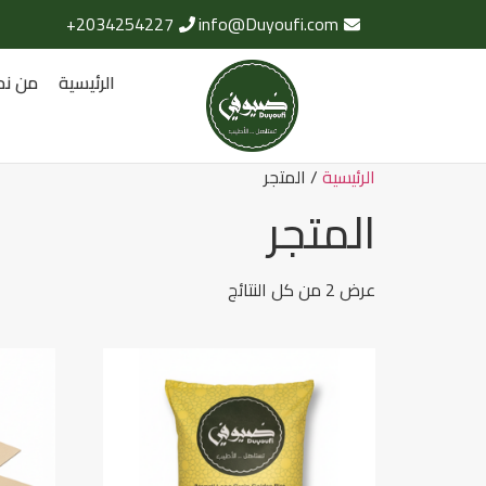
2034254227+
info@Duyoufi.com
الرئيسية
من نح
الرئيسية
/ المتجر
المتجر
عرض ⁦2⁩ من كل النتائج