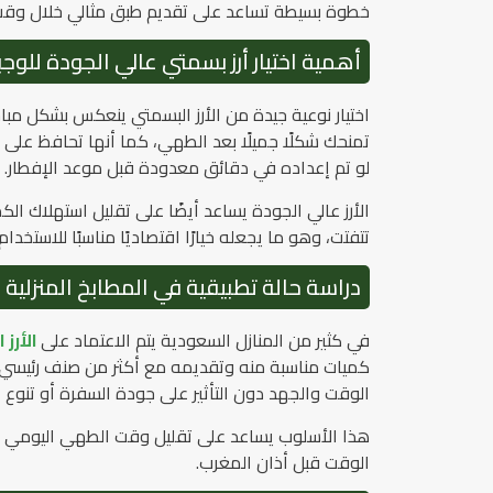
خطوة بسيطة تساعد على تقديم طبق مثالي خلال وقت قيا
أهمية اختيار أرز بسمتي عالي الجودة للوجب
اختيار نوعية جيدة من الأرز البسمتي ينعكس بشكل مبا
تمنحك شكلًا جميلًا بعد الطهي، كما أنها تحافظ على
لو تم إعداده في دقائق معدودة قبل موعد الإفطار.
الأرز عالي الجودة يساعد أيضًا على تقليل استهلاك 
تتفتت، وهو ما يجعله خيارًا اقتصاديًا مناسبًا للاستخد
دراسة حالة تطبيقية في المطابخ المنزلية
في كثير من المنازل السعودية يتم الاعتماد على
الأرز 
كميات مناسبة منه وتقديمه مع أكثر من صنف رئيسي 
الوقت والجهد دون التأثير على جودة السفرة أو تنوع 
هذا الأسلوب يساعد على تقليل وقت الطهي اليومي ب
الوقت قبل أذان المغرب.