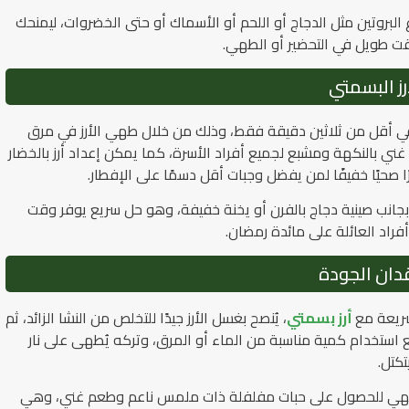
البروتين مثل الدجاج أو اللحم أو الأسماك أو حتى الخضروات، ليمنحك
ى وقت طويل في التحضير أو الطهي.
رز البسمتي
ي أقل من ثلاثين دقيقة فقط، وذلك من خلال طهي الأرز في مرق
ني بالنكهة ومشبع لجميع أفراد الأسرة، كما يمكن إعداد أرز بالخضار
رًا صحيًا خفيفًا لمن يفضل وجبات أقل دسمًا على الإفطار.
انب صينية دجاج بالفرن أو يخنة خفيفة، وهو حل سريع يوفر وقت
اد العائلة على مائدة رمضان.
قدان الجودة
سريعة مع
أرز بسمتي
، يُنصح بغسل الأرز جيدًا للتخلص من النشا الزائد، ثم
استخدام كمية مناسبة من الماء أو المرق، وتركه يُطهى على نار
تكتل.
ء الطهي للحصول على حبات مفلفلة ذات ملمس ناعم وطعم غني، وهي