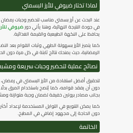
لماذا تختار ضيوفي للأرز البسمتي
عند البحث عن أرز بسمتي مناسب لتحضير وجبات رمضان السري
في جودة النتيجة النهائية، وهنا يأتي دور
ضيوفي للأرز
يحافظ على النكهة الطبيعية والقيمة الغذائية.
كما يتميز الأرز بسهولة الطهي وثبات القوام بعد النض
الرمضانية، حيث يمنحك نتائج ثابتة في كل مرة دون ال
نصائح عملية لتحضير وجبات سريعة ومشب
لتحقيق أفضل استفادة من الأرز البسمتي في رمضان، 
دون أن يفقد قوامه، كما يُنصح باستخدام المرق بدلً
بجانب مصادر بروتين خفيفة لضمان وجبة متوازنة ومش
كما يمكن التنويع في التوابل المستخدمة لإعداد أكث
دون الحاجة إلى مجهود إضافي في المطبخ.
الخاتمة