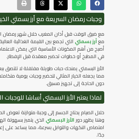
وجبات رمضان السريعة مع أرز بسمتي الخي
مع ضيق الوقت قبل أذان المغرب خلال شهر رمضان الم
مع
أرز بسمتي
التي تجمع بين القيمة الغذائية العال
أصبح من أهم المكونات الأساسية التي يمكن الاعتما
في المطبخ أو خطوات تحضير معقدة قبل الإفطار.
الأرز البسمتي يمنحك حبات طويلة مفلفلة لا تلتصق ببع
مما يجعله الخيار المثالي لتحضير وجبات يومية متكا
دون الحاجة إلى تجهيز مسبق.
لماذا يعتبر الأرز البسمتي أساسًا للوجبات
خلال الصيام يحتاج الجسم إلى وجبة متوازنة تعوض الط
وهنا يظهر دور
الأرز البسمتي
الذي يتميز بسهولة اله
امتصاص النكهات والتوابل بسرعة، مما يساعد على إ
جدًا.