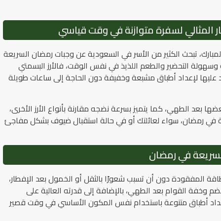
ار المثالي لسفرة متوازنة في وقت قياسي
بارك، تبحث الكثير من الأسر في السعودية عن وجبات رمضان السريعة
ية وسهولة التحضير والطعم اللذيذ في نفس الوقت، فالأرز البسمتي
د عليها لإعداد أطباق مشبعة وخفيفة دون الحاجة إلى ساعات طويلة
ضها بعد الطهي، كما يتميز بسرعة نضجه مقارنة بأنواع الأرز الأخرى،
ملة في رمضان، سواء لعائلتك أو في حالة استقبال ضيوف بشكل مفاجئ
 السريعة في رمضان
اقة المفقودة دون أن تسبب شعورًا بالثقل أو الخمول بعد الإفطار،
ضم وخفة القوام بعد الطهي، بالإضافة إلى قدرته العالية على
عداد أطباق متنوعة باستخدام نفس المكون الأساسي في وقت قصير