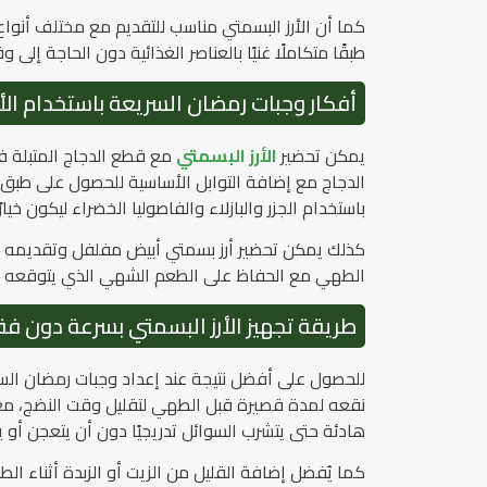
كما أن الأرز البسمتي مناسب للتقديم مع مختلف أنواع 
طبقًا متكاملًا غنيًا بالعناصر الغذائية دون الحاجة إل
أفكار وجبات رمضان السريعة باستخدام الأ
يمكن تحضير
الأرز البسمتي
مع قطع الدجاج المتبلة ف
الدجاج مع إضافة التوابل الأساسية للحصول على طبق غ
باستخدام الجزر والبازلاء والفاصوليا الخضراء ليكون خيا
كذلك يمكن تحضير أرز بسمتي أبيض مفلفل وتقديمه بج
الطهي مع الحفاظ على الطعم الشهي الذي يتوقعه أفر
طريقة تجهيز الأرز البسمتي بسرعة دون ف
للحصول على أفضل نتيجة عند إعداد وجبات رمضان ال
نقعه لمدة قصيرة قبل الطهي لتقليل وقت النضج، مع 
هادئة حتى يتشرب السوائل تدريجيًا دون أن يتعجن أو ي
كما يُفضل إضافة القليل من الزيت أو الزبدة أثنا