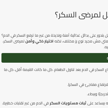
ضل لمرضى السكر؟
تدور على بدائل غذائية آمنة ولذيذة من غير ما ترفع السكر في الدم؟
سمتي مش مجرد نوع رز مختلف، لكنه
اختيار ذكي وآمن
لمرضى السكر،
ه.
حدد سرعة ارتفاع السكر في الدم بعد تناول الطعام. كل ما كانت القيمة أقل، كل ما
ارتفاع مفاجئ في السكر).
يجيًا وببطء.
ه بيساعد على
ثبات مستويات السكر
في الدم من غير تقلبات خطيرة.