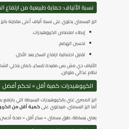
نسبة الألياف: حماية طبيعية من ارتفاع ال
الرز البسمتي يحتوي على نسبة ألياف أعلى مقارنة بالر
إبطاء امتصاص الكربوهيدرات.
تحسين الهضم.
تقليل احتمالية ارتفاع السكر بعد الأكل.
الألياف دي مش بس مفيدة للسكر، كمان بتخلي الشخص 
نظام غذائي متوازن.
الكربوهيدرات: كمية أقل = تحكم أفضل
الرز المصري غني بالكربوهيدرات البسيطة اللي بترتفع 
أما الرز البسمتي، فبيحتوي على
كمية أقل من الكرب
يعني ببساطة، طبق بسمتي = سكر أقل = صحة أحسن.