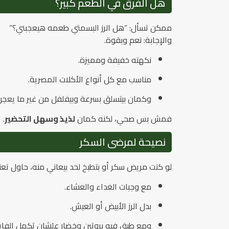
هل الفرق في الطعم كبير؟
ممكن تسأل: “هل الرز البسمتي طعمه هيعجبني؟”
والإجابة: نعم وبقوة.
نكهته خفيفة ومميزة.
مناسب مع كل أنواع الأكلات المصرية.
وكمان بيتسلق بسرعة وبيفلفل من غير ما يعجن
فمش بس صحي، لكنه كمان
لذيذ وسهل التحضير
.
نصيحة لمرضى السكر
لو كنت مريض سكر أو بتطبخ لحد بيعاني منه، حاول تعت
مع وجبات الغداء والعشاء.
بدل الرز الأبيض أو العيش.
ومع طبق فيه بروتين وخضار علشان تكمل الفاي