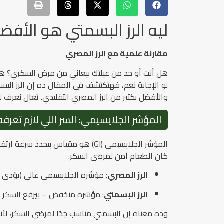
ليه الرز البسمتي هو الأف
مقارنة علمية مع الرز المصري
هل أنت أو حد من عيلتك بيعاني من مرض السكري؟ هل ب
لو الإجابة نعم، فهتكتشف في المقال ده إن الرز الب
والأفضل بكتير من الرز المصري التقليدي. تعال نعرف لي
المؤشر الجلايسيمي: السر اللي لازم تعرفه
المؤشر الجلايسيمي (GI) هو مقياس بي
كان الطعام آمن لمرضى السكر.
الرز المصري
: مؤشره الجلايسيمي عالي (يؤدي ل
الرز البسمتي
: مؤشره منخفض – بيرفع السكر تدر
وده معناه إن البسمتي مناسب جدًا لمرضى السكر، لأن