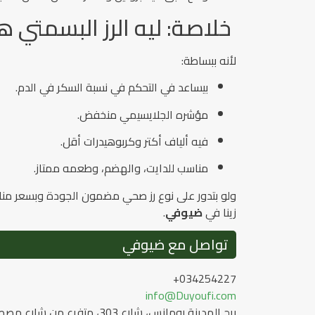
خلاصة: ليه الرز البسمتي 
لأنه ببساطة:
بيساعد في التحكم في نسبة السكر في الدم.
مؤشره الجلايسيمي منخفض.
فيه ألياف أكتر وكربوهيدرات أقل.
مناسب للدايت، والهضم، وطعمه ممتاز.
ولو بتدور على نوع رز صحي مضمون الجودة وبسعر من
زينا في
ضيوفي
.
تواصل مع ضيوفي
034254227+
info@Duyoufi.com
برج المدينة رومانس، شارع 303، متفرع من شارع مصطفى كامل، سموحة، الإسكندرية