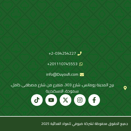
2-034254227+
201110745553+
info@Duyoufi.com
برج المدينة رومانس، شارع 303، متفرع من شارع مصطفى كامل،
سموحة، الاسكندرية
جميع الحقوق محفوظة لشركة ضيوفي للمواد الغذائية 2025