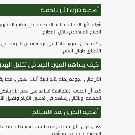
أهمية شراء الأرز بالجملة
شراء الأرز بالجملة يساعد المطاعم على تنظيم المخزون
المنتج المستخدم داخل المطبخ.
وكلما كان المورد قادرًا على توفير نفس الجودة ف
الأطباق طوال العام.
كيف يساهم المورد الجيد في تقليل الهدر
الأرز عالي الجودة يمنح نتائج ثابتة أثناء الطهي، مما
كما أن الحبوب المتجانسة تساعد على نضج الأرز بشك
المطعم، وبالتالي يساهم في تحسين الأرباح وتقليل التك
أهمية التخزين بعد الاستلام
بعد وصول الأرز يجب تخزينه بطريقة صحيحة للحفاظ ع
الرطوبة والحرارة المباشرة.