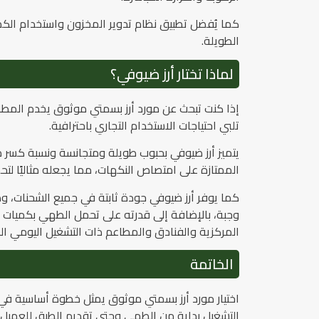
كما يُفضل تطبيق نظام تدوير المخزون واستخدام الكميات 
الطويلة.
لماذا تختار أرز ضيوفي؟
إذا كنت تبحث عن مورد أرز بسمتي موثوق يخدم المط
تلبي احتياجات الاستخدام التجاري باحترافية.
يتميز أرز ضيوفي بحبوب طويلة ومتجانسة ونسبة كسر 
الممتازة على امتصاص النكهات، مما يجعله مثاليًا لت
كما يوفر أرز ضيوفي جودة ثابتة في جميع الشحنات،
وجبة، بالإضافة إلى قدرته على تحمل الطهي بكميات ك
المركزية والفنادق والمطاعم ذات التشغيل اليومي ا
الخاتمة
اختيار مورد أرز بسمتي موثوق يمثل خطوة أساسية في 
التشغيل بداية من الطهي وحتى تقديم الطبق للعميل. وعن