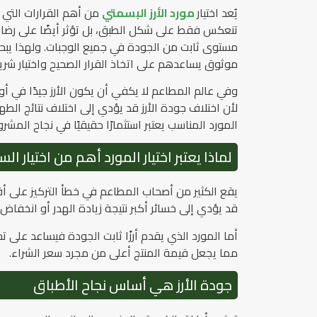
يُعد اختيار
مورد الأرز البسمتي
من أهم القرارات التي ت
تنعكس فقط على شكل الطبق، بل تؤثر أيضًا على رضا ا
مستوى ثابت من الجودة في جميع الوجبات. ولهذا يبحث
موثوق يساعدهم على اتخاذ القرار الصحيح واختيار شري
وفي عالم المطاعم لا يكفي أن يكون الأرز جيدًا في 
لأن اختلاف جودة الأرز قد يؤدي إلى اختلاف نتائج ال
المورد المناسب يعتبر استثمارًا حقيقيًا في نجاح المشر
لماذا يعتبر اختيار المورد أهم من اختيار الس
يقع الكثير من أصحاب المطاعم في خطأ التركيز على أق
قد يؤدي إلى خسائر أكبر نتيجة زيادة الهدر أو انخفاض 
أما المورد الذي يقدم أرزًا ثابت الجودة فيساعد على
مما يجعل قيمة المنتج أعلى من مجرد سعر الشراء.
جودة الأرز هي أساس نجاح الأطباق