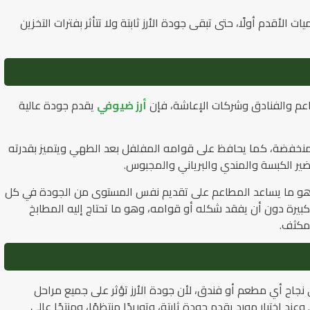
الأقدم أولًا، حتى تبقى جودة الأرز ثابتة ولا تتأثر بفترات التخزين
اعم والفنادق وشركات الإعاشة، فإن
أرز ضيوفي
يقدم جودة عالية
منخفضة، كما يحافظ على قوامه المفلفل بعد الطهي ويتميز بقدرته
حضير الكبسة والمندي والبرياني والمجبوس.
 وهو ما يساعد المطاعم على تقديم نفس المستوى من الجودة في كل
بيرة دون أن يفقد شكله أو قوامه، وهو ما تحتاج إليه المطابخ
لمكثف.
نجاح أي مطعم أو فندق، لأن جودة الأرز تؤثر على جميع مراحل
د اختيار مورد يقدم جودة ثابتة، وتوريدًا منتظمًا، ومنتجًا عالي