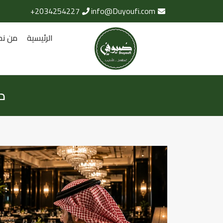
2034254227+
info@Duyoufi.com
الرئيسية
من نح
د