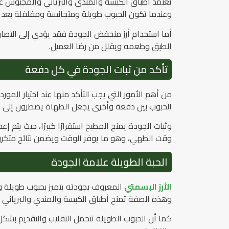
تعتمد أطباق الكبسة والمندي والبرياني والمجبوس على
وعندما تكون الحبوب طويلة ومتجانسة ومفلفلة بعد ا
أما استخدام أرز منخفض الجودة فقد يؤدي إلى التصاق
الطبق وطعمه ويقلل من رضا العميل.
تأكد من ثبات الجودة في كل دفعة
من أهم الأمور التي يجب التأكد منها عند اختيار الم
الحبوب بين دفعة وأخرى يجعل الطهاة يضطرون إلى 
وثبات الجودة يمنح المطبخ استقرارًا كبيرًا، حيث يتم 
وقت الطهي، وهو ما يوفر الوقت ويضمن نتائج متكررة
الحبة الطويلة علامة الجودة
الأرز البسمتي
المعروف بجودته يتميز بحبوب طويلة 
وهذه الصفة تمنح أطباق الكبسة والمندي والبرياني مظه
كما أن الحبوب الطويلة تتحمل التقليب والتقديم بشك