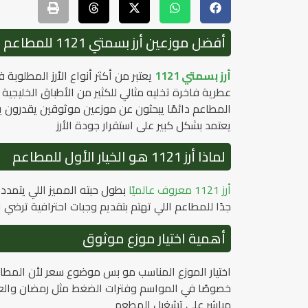
أفضل موزعين أرز بسمتي 1121 للمطاعم في الرياض
أرز بسمتي 1121
يعتبر من أكثر أنواع الأرز المطلوبة
عطرية فاخرة تخليه مثالي للكثير من الأطباق الخليجي
المطاعم دائمًا يبحثون عن موزعين موثوقين يقدرون ي
يعتمد بشكل كبير على استقرار جودة الأرز
لماذا أرز 1121 هو الخيار الأول للمطاعم
أرز 1121 معروف عالميًا
بطول حبته المميز اللي يتم
جدًا للمطاعم اللي تهتم بتقديم وجبات احترافية ترضي
أهمية اختيار موزع موثوق
اختيار الموزع المناسب مو بس موضوع سعر لأن المطاعم
خصوصًا في المواسم وفترات الضغط مثل رمضان والعزو
مباشر على تشغيل المطعم