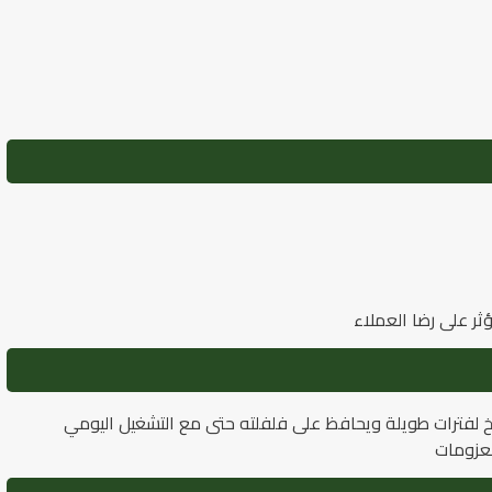
ثر على رضا العملاء
لسيلا 1121 لأنه يتحمل الطبخ لفترات طويلة ويحافظ على فلفلته حتى مع التشغيل اليومي
لعزومات