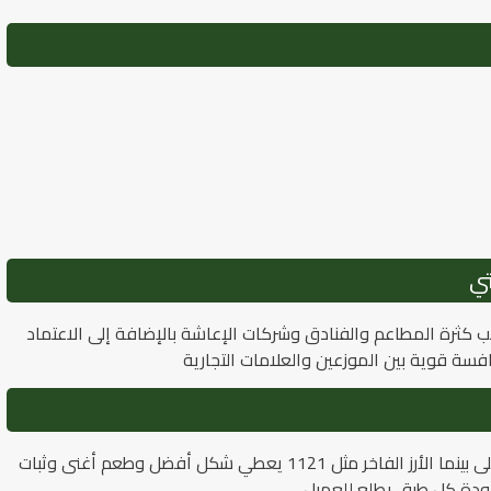
تي
 كثرة المطاعم والفنادق وشركات الإعاشة بالإضافة إلى الاعتماد
فسة قوية بين الموزعين والعلامات التجارية
الأرز التجاري غالبًا يكون أقل جودة وفيه نسبة كسر أعلى بينما الأرز الفاخر مثل 1121 يعطي شكل أفضل وطعم أغنى وثبات
بجودة كل طبق يطلع للعميل