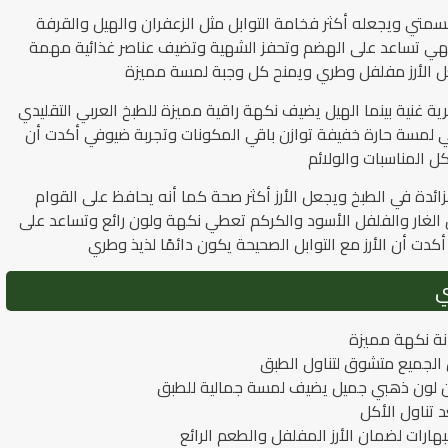
البسمتي ويجعله أكثر فخامة التوابل مثل الزعفران والهيل والقرفة
فهي تساعد على الهضم وتحفز الشهية وتضيف عناصر غذائية مهمة
جعل الأرز مفلفل وطري ويمنح كل وجبة لمسة مميزة
عطرية غنية بينما الهيل يضيف نكهة راقية مميزة للطبخ العربي التقليدي
لمسة حارة خفيفة توازن باقي المكونات وتجربة ضيوفي أكدت أن
كل المناسبات والولائم
زائدة في الطبخ ويجعل الأرز أكثر صحة كما أنه يحافظ على القوام
 الغار والفلفل الأسود والكركم تعطي نكهة ولون رائع وتساعد على
دت أن الأرز مع التوابل الصحيحة يكون دائمًا لذيذ وطري
ي
نة نكهة مميزة
عل الجميع متشوق لتناول الطبق
طيان لون ذهبي جميل يضيف لمسة جمالية للطبق
د تناول الأكل
لبهارات لضمان الأرز المفلفل والطعم الرائع