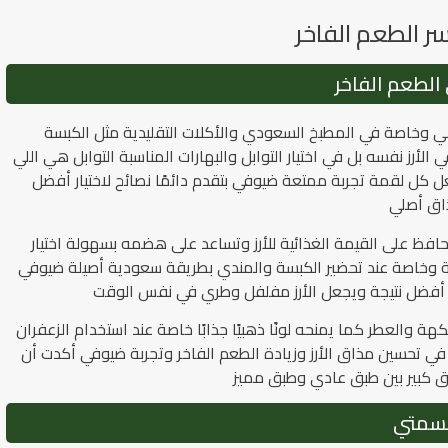
سر الطعم الفاخر
 الطعم الفاخر
لعربي وخاصة في المطبخ السعودي والأكلات التقليدية مثل الكبسة
رز نفسه بل في اختيار التوابل والبهارات المناسبة التوابل هي اللي
 كل لقمة تجربة ممتعة ضيوفي بتقدم دائمًا نصائح لاختيار أفضل
ذاق أصلي
فظ على القيمة الغذائية للأرز وتساعد على هضمه بسهولة اختيار
قية وخاصة عند تحضير الكبسة والمندي بطريقة سعودية أصيلة ضيوفي
ي أفضل نتيجة ويجعل الأرز مفلفل وطري في نفس الوقت
هة والعطر كما يمنحه لونًا ذهبيًا جذابًا خاصة عند استخدام الزعفران
 في تحسين مذاق الأرز وزيادة الطعم الفاخر وتجربة ضيوفي أكدت أن
 فرق كبير بين طبق عادي وطبق مميز
لبسمتي