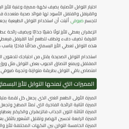
اختيار التوابل الأصلية يضيف نكهة مميزة وغنية للأرز 
والقرنفل والفلفل الأسود لها فوائد صحية متعددة 
للجسم
ضيوفي
أثبتت أن استخدام التوابل الطبيعية ي
الزعفران يعطي للأرز لونًا ذهبيًا جذابًا ويضيف رائحة 
القرفة تضيف دفء ولطف للطعم أما القرنفل فيعطي 
هذه التوابل تعطي الأرز البسمتي مذاقًا فاخرًا يناسب 
استخدام التوابل الصحيحة يقلل من احتياجك للدهون ال
المفلفل ويمنع التصاق الحبوب بعض التوابل مثل ورق
امتصاص باقي التوابل بطريقة متوازنة وتجربة ضيوفي أك
المميزات التي تمنحها التوابل للأرز البسمت
الميزة الأولى الطعم الغني الذي يجعل كل لقمة مليا
الميزة الثانية الرائحة الفاخرة التي تملأ المطبخ وتج
الميزة الثالثة اللون الجذاب فالزعفران والكركم يع
الميزة الرابعة تحسين الهضم وتقليل الشعور بالثقل بع
الميزة الخامسة التوازن بين النكهات المختلفة للأرز وا