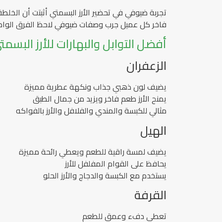
تجربة ضيوفي في تحضير الأرز البسمتي أثبتت أن الخلط
فاخر كل عميل جرب وصفات ضيوفي لاحظ الفرق الواضح
أفضل التوابل والبهارات للأرز الب
الزعفران
يضيف لون ذهبي جذاب ونكهة عطرية مميزة
يمنح الأرز طعم فاخر ويزيد من جمال الطبق
مثالي للكبسة والمندي والفلافل والأرز بالفواكه
الهيل
يضيف لمسة راقية للطعم ويعطي رائحة مميزة
يحافظ على القوام المفلفل للأرز
يستخدم مع الكبسة والدجاج والأرز الحلو
القرفة
تعطي دفء وعمق للطعم