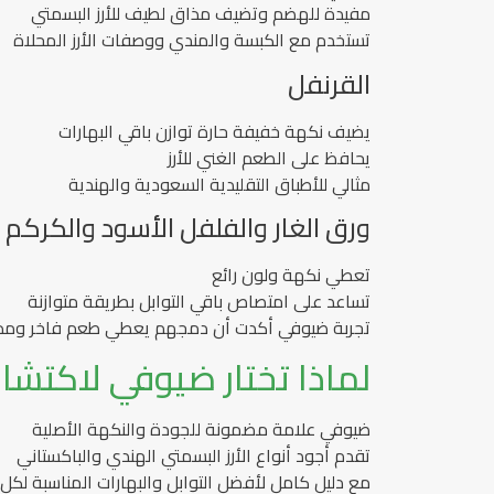
مفيدة للهضم وتضيف مذاق لطيف للأرز البسمتي
تستخدم مع الكبسة والمندي ووصفات الأرز المحلاة
القرنفل
يضيف نكهة خفيفة حارة توازن باقي البهارات
يحافظ على الطعم الغني للأرز
مثالي للأطباق التقليدية السعودية والهندية
ورق الغار والفلفل الأسود والكركم
تعطي نكهة ولون رائع
تساعد على امتصاص باقي التوابل بطريقة متوازنة
تجربة ضيوفي أكدت أن دمجهم يعطي طعم فاخر ومذ
لماذا تختار ضيوفي لاكتشاف
ضيوفي علامة مضمونة للجودة والنكهة الأصلية
تقدم أجود أنواع الأرز البسمتي الهندي والباكستاني
مع دليل كامل لأفضل التوابل والبهارات المناسبة لك