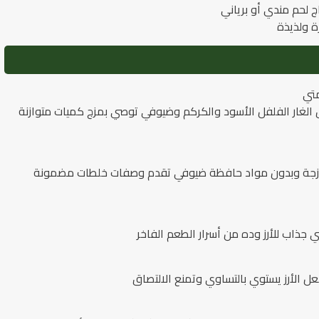
 لحم مندي أو برياني
 ولذيذة
متي
رق الغار الفلفل الأسود والكركم وضيوفي توصي بمزج كميات متوازنة
طازجة وبدون مواد حافظة ضيوفي تقدم وصفات خلطات مضمونة
ي جذاب للأرز وده من أسرار الطعم الفاخر
ل الأرز يستوي بالتساوي وتمنع الالتصاق